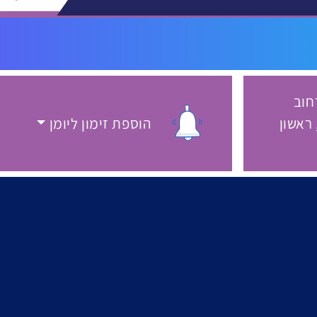
חוב
אה ועשרים 6, ראשון
הוספת זימון ליומן
ירוע:
הוספת זימון ליומן